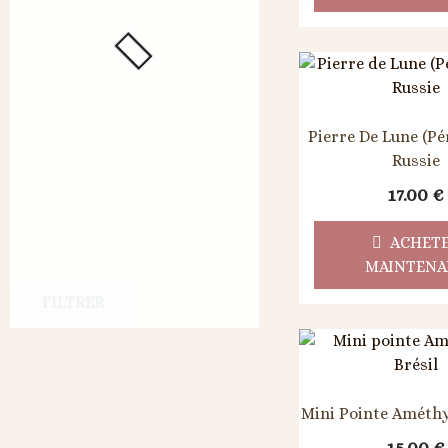
Pierre De Lune (Pér
Russie
17.00
€
ACHET
MAINTENA
FILTRER
Mini Pointe Améthys