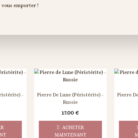
et vous emporter !
istérite) -
Pierre De Lune (Péristérite) -
Pierre De
Russie
17.00
€
ER
ACHETER
NT
MAINTENANT
M