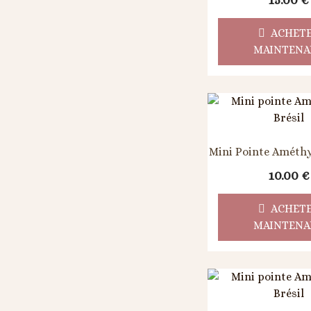
15.00
€
ACHET
MAINTENA
Mini Pointe Améthys
10.00
€
ACHET
MAINTENA