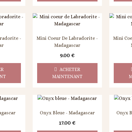
radorite -
Mini Coeur De Labradorite -
Mini Coe
ar
Madagascar
9.00
€
ER
ACHETER
NT
MAINTENANT
M
agascar
Onyx Bleue - Madagascar
Onyx B
17.00
€