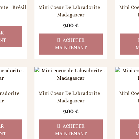
te - Brésil
Mini Coeur De Labradorite -
Mini Coe
Madagascar
9.00
€
ER
NT
ACHETER
MAINTENANT
M
radorite -
Mini Coeur De Labradorite -
Mini Coe
ar
Madagascar
9.00
€
ER
ACHETER
NT
MAINTENANT
M