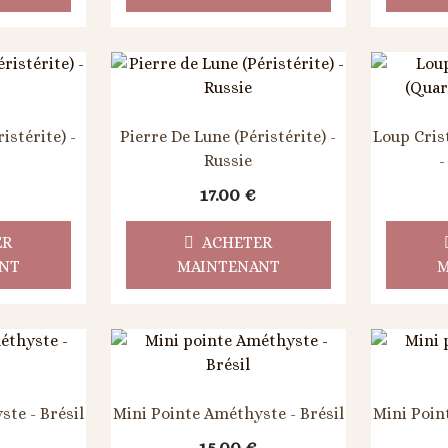
istérite) -
Pierre De Lune (Péristérite) -
Loup Cris
Russie
-
17.00
€
ER
ACHETER
NT
MAINTENANT
M
te - Brésil
Mini Pointe Améthyste - Brésil
Mini Poin