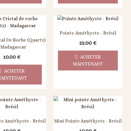
Pointe Améthyste - Brésil
tal De Roche (Quartz)
22.00
€
 Madagascar
10.00
€
ACHETER
MAINTENANT
ACHETER
AINTENANT
te Améthyste - Brésil
Mini Pointe Améthyste - Brésil