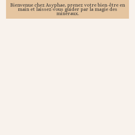
Bienvenue chez Asyphae, prenez votre bien-être en
main et laissez-vous guider par la magie des
minéraux.