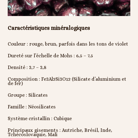
Caractéristiques minéralogiques
Couleur : rouge, brun, parfois dans les tons de violet
Dureté sur l’échelle de Mohs : 6,5 – 7,5
Densité : 3,7 – 3,8
Composition : Fe
3
Al
2
Si
3
O
12
(Silicate d’aluminium et
de fer)
Groupe : Silicates
Famille : Néosilicates
Système cristallin : Cubique
Principaux gisements : Autriche, Brésil, Inde,
Tchécoslovaquie, Mali