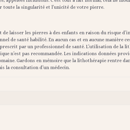
, appelées inclusions. C’est tout à fait normal, cela ne modif
 toute la singularité et l’unicité de votre pierre.
it de laisser les pierres à des enfants en raison du risque d’
nel de santé habilité. En aucun cas et en aucune manière ces
rescrit par un professionnel de santé. L’utilisation de la l
tique n’est pas recommandée. Les indications données provi
domaine. Gardons en mémoire que la lithothérapie rentre dan
ais la consultation d’un médecin.