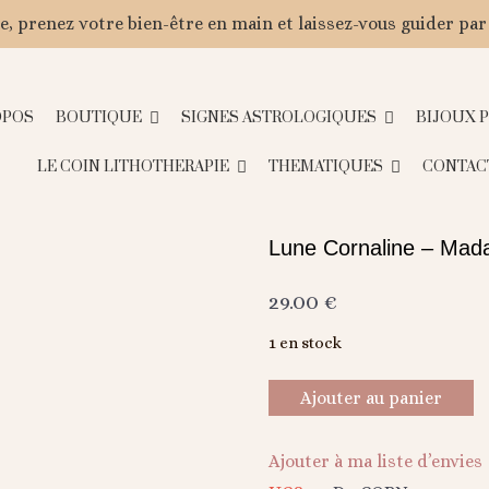
, prenez votre bien-être en main et laissez-vous guider par
OPOS
BOUTIQUE
SIGNES ASTROLOGIQUES
BIJOUX 
LE COIN LITHOTHERAPIE
THEMATIQUES
CONTAC
Lune Cornaline – Mad
29.00
€
1 en stock
Ajouter au panier
Ajouter à ma liste d’envies