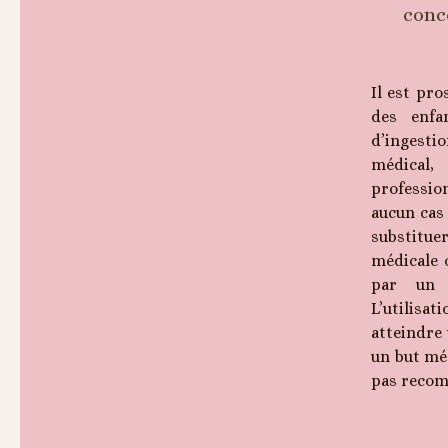
conc
Il est pro
des enfa
d’ingest
médical,
professio
aucun cas 
substitu
médicale 
par un p
L’utilisat
atteindre 
un but mé
pas reco