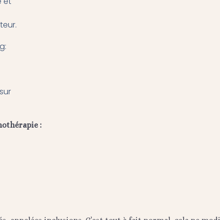
é et
teur.
g:
sur
hothérapie :