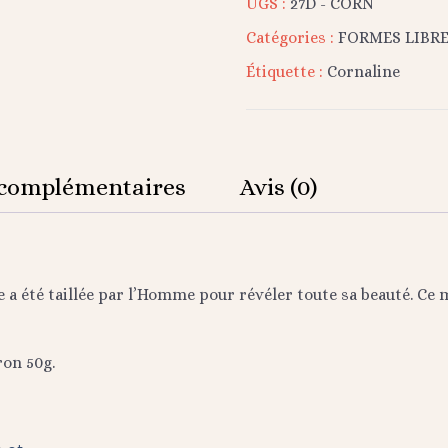
UGS :
27D - CORN
Catégories :
FORMES LIBRE
Étiquette :
Cornaline
 complémentaires
Avis (0)
e a été taillée par l’Homme pour révéler toute sa beauté. Ce
ron 50g.