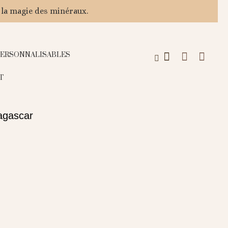
 la magie des minéraux.
PERSONNALISABLES
T
agascar