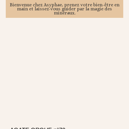
Bienvenue chez Asyphae, prenez votre bien-être en
main et laissez-vous guider par la magie des
minéraux.