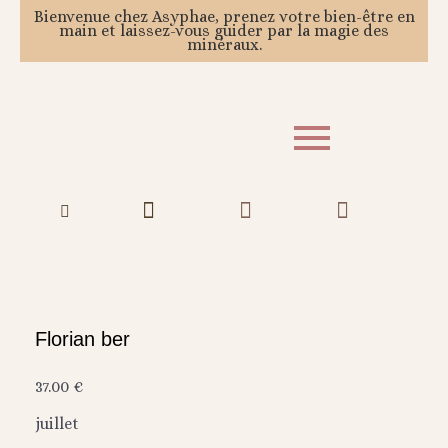
Bienvenue chez Asyphae, prenez votre bien-être en
main et laissez-vous guider par la magie des
minéraux.
Florian ber
37.00
€
juillet