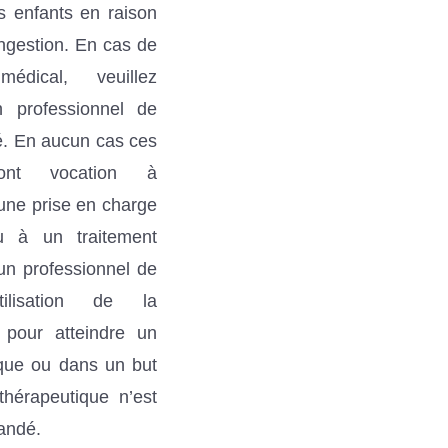
s enfants en raison
ingestion. En cas de
édical, veuillez
n professionnel de
té. En aucun cas ces
’ont vocation à
 une prise en charge
u à un traitement
 un professionnel de
tilisation de la
e pour atteindre un
nique ou dans un but
thérapeutique n’est
andé.