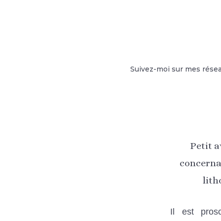
Suivez-moi sur mes résea
Petit 
concernan
lith
Il est pros